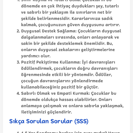
dönemde en çok ihtiyaç duydukları şey, tutarlı
ve sabırlı bir yaklaşım ile sınırların net bir
şekilde belirlenmesidir. Kararlarınıza sadık
kalmak, çocuğunuzun güven duygusunu artırır.
Duygusal Destek Sağlama
: Çocukların duygusal
dalgalanmaları sırasında, onları anlayarak ve
sakin bir şekilde desteklemek önemlidir. Bu,
onların duygusal zekalarını geliştirmelerine
yardımcı olur.
Pozitif Pekiştirme Kullanma
: İyi davranışları
ödüllendirmek, çocukların doğru davranışları
öğrenmesinde etkili bir yöntemdir. Ödüller,
çocuğun davranışlarını yönlendirmede
kullanabileceğiniz pozitif bir güçtür.
Sabırlı Olmak ve Empati Kurmak
: Çocuklar bu
dönemde oldukça hassas olabilirler. Onları
anlamaya çalışmak ve onlara sabırla yaklaşmak,
iletişiminizi güçlendirir.
Sıkça Sorulan Sorular (SSS)
1-5 Yaş Sendromu herkes için aynı mıdır?
Hayır,