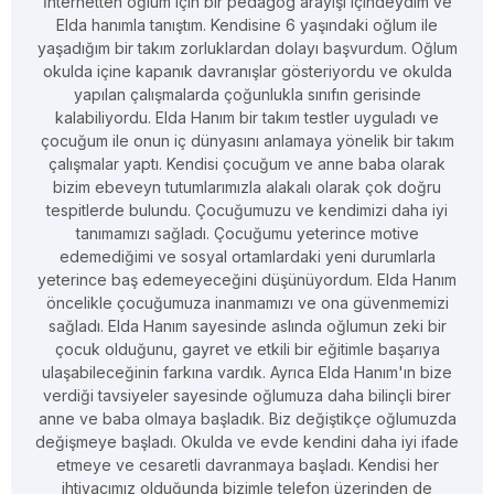
İnternetten oğlum için bir pedagog arayışı içindeydim ve
Elda hanımla tanıştım. Kendisine 6 yaşındaki oğlum ile
yaşadığım bir takım zorluklardan dolayı başvurdum. Oğlum
okulda içine kapanık davranışlar gösteriyordu ve okulda
yapılan çalışmalarda çoğunlukla sınıfın gerisinde
kalabiliyordu. Elda Hanım bir takım testler uyguladı ve
çocuğum ile onun iç dünyasını anlamaya yönelik bir takım
çalışmalar yaptı. Kendisi çocuğum ve anne baba olarak
bizim ebeveyn tutumlarımızla alakalı olarak çok doğru
tespitlerde bulundu. Çocuğumuzu ve kendimizi daha iyi
tanımamızı sağladı. Çocuğumu yeterince motive
edemediğimi ve sosyal ortamlardaki yeni durumlarla
yeterince baş edemeyeceğini düşünüyordum. Elda Hanım
öncelikle çocuğumuza inanmamızı ve ona güvenmemizi
sağladı. Elda Hanım sayesinde aslında oğlumun zeki bir
çocuk olduğunu, gayret ve etkili bir eğitimle başarıya
ulaşabileceğinin farkına vardık. Ayrıca Elda Hanım'ın bize
verdiği tavsiyeler sayesinde oğlumuza daha bilinçli birer
anne ve baba olmaya başladık. Biz değiştikçe oğlumuzda
değişmeye başladı. Okulda ve evde kendini daha iyi ifade
etmeye ve cesaretli davranmaya başladı. Kendisi her
ihtiyacımız olduğunda bizimle telefon üzerinden de