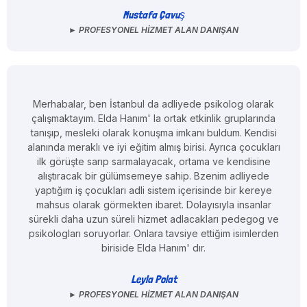
Mustafa Çavuş
► PROFESYONEL HIZMET ALAN DANIŞAN
Merhabalar, ben İstanbul da adliyede psikolog olarak
çalışmaktayım. Elda Hanım' la ortak etkinlik gruplarında
tanışıp, mesleki olarak konuşma imkanı buldum. Kendisi
alanında meraklı ve iyi eğitim almış birisi. Ayrıca çocukları
ilk görüşte sarıp sarmalayacak, ortama ve kendisine
alıştıracak bir gülümsemeye sahip. Bzenim adliyede
yaptığım iş çocukları adli sistem içerisinde bir kereye
mahsus olarak görmekten ibaret. Dolayısıyla insanlar
sürekli daha uzun süreli hizmet adlacakları pedegog ve
psikologları soruyorlar. Onlara tavsiye ettiğim isimlerden
biriside Elda Hanım' dır.
Leyla Polat
► PROFESYONEL HIZMET ALAN DANIŞAN