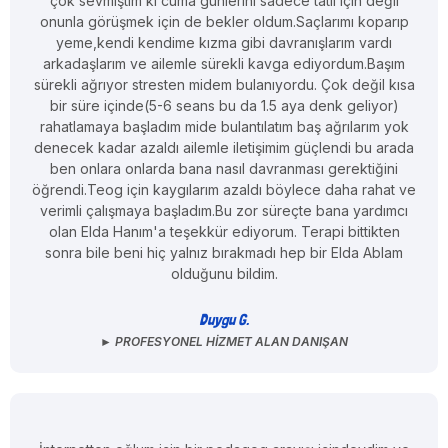
çok sevmiştim ki cuma günlerini sadece tatil için değil
onunla görüşmek için de bekler oldum.Saçlarımı koparıp
yeme,kendi kendime kızma gibi davranışlarım vardı
arkadaşlarım ve ailemle sürekli kavga ediyordum.Başım
sürekli ağrıyor stresten midem bulanıyordu. Çok değil kısa
bir süre içinde(5-6 seans bu da 1.5 aya denk geliyor)
rahatlamaya başladım mide bulantılatım baş ağrılarım yok
denecek kadar azaldı ailemle iletişimim güçlendi bu arada
ben onlara onlarda bana nasıl davranması gerektiğini
öğrendi.Teog için kaygılarım azaldı böylece daha rahat ve
verimli çalışmaya başladım.Bu zor süreçte bana yardımcı
olan Elda Hanım'a teşekkür ediyorum. Terapi bittikten
sonra bile beni hiç yalnız bırakmadı hep bir Elda Ablam
olduğunu bildim.
Duygu G.
► PROFESYONEL HIZMET ALAN DANIŞAN