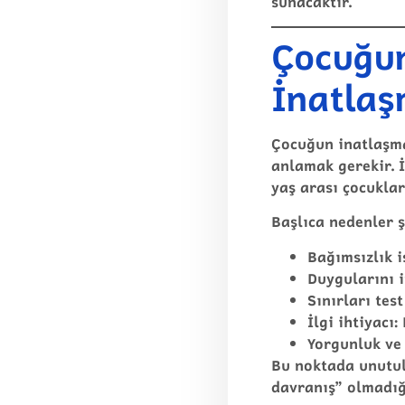
sunacaktır.
Çocuğun
İnatlaş
Çocuğun inatlaşma
anlamak gerekir. İ
yaş arası çocuklar
Başlıca nedenler ş
Bağımsızlık i
Duygularını 
Sınırları test
İlgi ihtiyacı:
Yorgunluk ve 
Bu noktada unutul
davranış” olmadığı