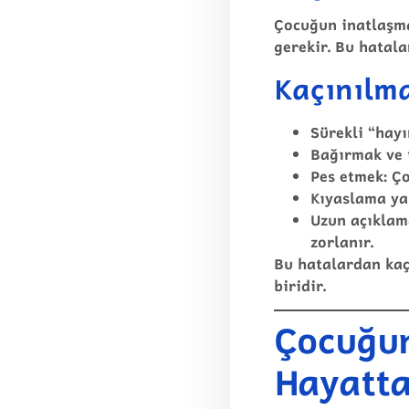
Çocuğun inatlaşma
gerekir. Bu hatala
Kaçınılma
Sürekli “hayı
Bağırmak ve 
Pes etmek:
Ço
Kıyaslama y
Uzun açıklam
zorlanır.
Bu hatalardan kaç
biridir.
Çocuğun
Hayatta