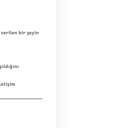
verilen bir şeyin
ıldığını
letişim