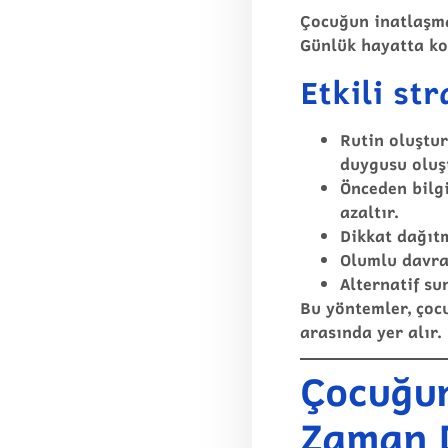
Çocuğun inatlaşmas
Günlük hayatta ko
Etkili str
Rutin oluştu
duygusu oluş
Önceden bilg
azaltır.
Dikkat dağıt
Olumlu davra
Alternatif su
Bu yöntemler, çoc
arasında yer alır.
Çocuğun
Zaman D