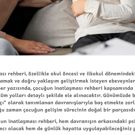
ı rehberi, özellikle okul öncesi ve ilkokul dönemindek
lamak ve doğru yaklaşım geliştirmek isteyen ebeveynler
ber yazısında, çocuğun inatlaşması rehberi kapsamında 
üm yolları detaylı şekilde ele alınacaktır. Günümüzde 
tçı” olarak tanımlanan davranışlarıyla baş etmekte zor
ğu zaman çocuğun gelişim sürecinin doğal bir parçasıdı
un inatlaşması rehberi, hem davranışın arkasındaki psi
cı olacak hem de günlük hayatta uygulayabileceğiniz p