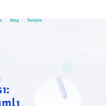
z
Blog
İletişim
ı:
amlı