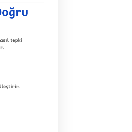
Doğru
asıl tepki
r.
eştirir.