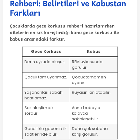
Rehberi: Belirtileri ve Kabustan
Farkları
Çocuklarda gece korkusu rehberi hazırlanırken
ailelerin en sık karıştırdığı konu gece korkusu ile
kabus arasındaki farktır.
Gece Korkusu
Kabus
Derin uykuda oluşur.
REM uykusunda
görülür.
Çocuk tam uyanmaz.
Çocuk tamamen
uyanır.
Yaşananları sabah
Rüyasını anlatabilir.
hatırlamaz.
Sakinleştirmek
Anne babayla
zordur.
kolayca
sakinleşebilir.
Genellikle gecenin ilk
Daha çok sabaha
saatlerinde olur.
karşı görülür.