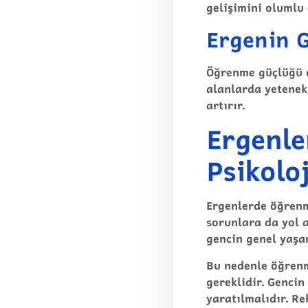
gelişimini olumlu 
Ergenin G
Öğrenme güçlüğü ol
alanlarda yetenekl
artırır.
Ergenle
Psikolo
Ergenlerde öğrenm
sorunlara da yol a
gencin genel yaşam
Bu nedenle öğrenm
gereklidir. Gencin
yaratılmalıdır. R