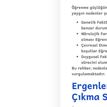
Öğrenme güçlüğünü
yaygın nedenler şu
Genetik Fakt
benzer duruml
Nörolojik Far
olması öğrenm
Çevresel Etm
koşullar öğre
Duygusal Fak
sürecini olum
Bu
rehber
, nedenl
vurgulamaktadır.
Ergenle
Çıkma S