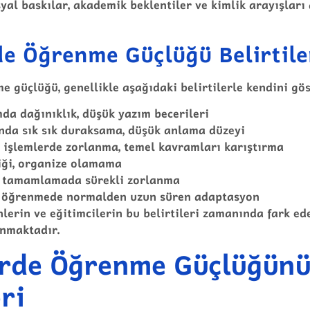
syal baskılar, akademik beklentiler ve kimlik arayışlar
e Öğrenme Güçlüğü Belirtile
 güçlüğü, genellikle aşağıdaki belirtilerle kendini gös
mda dağınıklık, düşük yazım becerileri
nda sık sık duraksama, düşük anlama düzeyi
 işlemlerde zorlanma, temel kavramları karıştırma
liği, organize olamama
i tamamlamada sürekli zorlanma
ri öğrenmede normalden uzun süren adaptasyon
nlerin ve eğitimcilerin bu belirtileri zamanında fark ed
unmaktadır.
erde Öğrenme Güçlüğün
ri