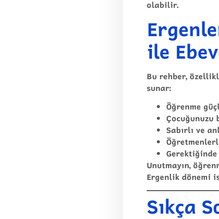
olabilir.
Ergenle
ile Ebe
Bu
rehber
, özelli
sunar:
Öğrenme güçl
Çocuğunuzu b
Sabırlı ve anl
Öğretmenlerle
Gerektiğinde
Unutmayın, öğrenm
Ergenlik dönemi is
Sıkça S