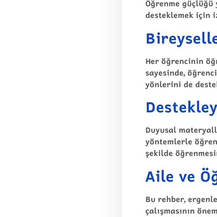
Öğrenme güçlüğü y
desteklemek için i
Bireysell
Her öğrencinin öğr
sayesinde, öğrenci
yönlerini de deste
Destekley
Duyusal materyalle
yöntemlerle öğrenm
şekilde öğrenmesin
Aile ve Ö
Bu
rehber
, ergen
çalışmasının önem