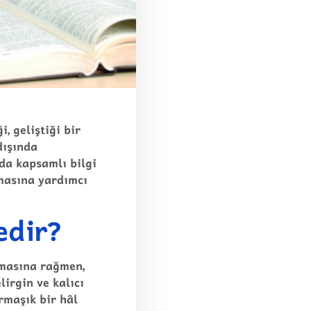
, geliştiği bir
dışında
da kapsamlı bilgi
masına yardımcı
edir?
lmasına rağmen,
irgin ve kalıcı
rmaşık bir hâl