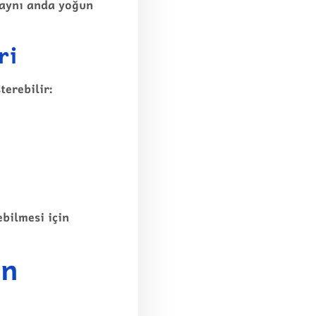
ı aynı anda yoğun
ri
terebilir:
ebilmesi için
ün