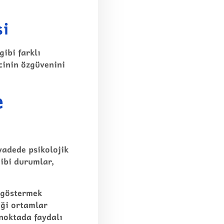
si
gibi farklı
cinin özgüvenini
e
vadede psikolojik
gibi durumlar,
 göstermek
eği ortamlar
 noktada faydalı