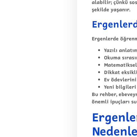
alabilir; çünkü so
şekilde yaşanır.
Ergenlerd
Ergenlerde öğrenme
Yazılı anlatı
Okuma sırası
Matematiksel
Dikkat eksik
Ev ödevlerin
Yeni bilgile
Bu
rehber
, ebevey
önemli ipuçları s
Ergenl
Nedenle