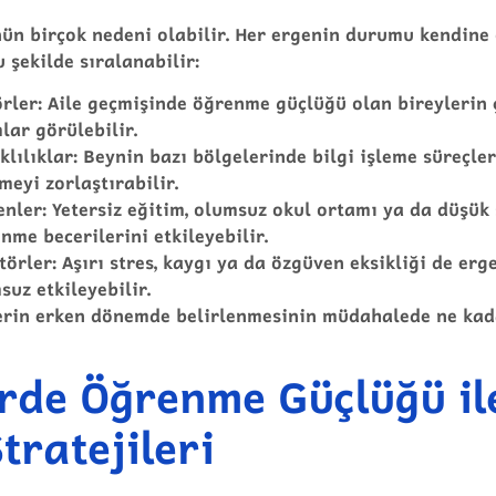
n birçok nedeni olabilir. Her ergenin durumu kendine
 şekilde sıralanabilir:
örler
: Aile geçmişinde öğrenme güçlüğü olan bireylerin
ar görülebilir.
klılıklar
: Beynin bazı bölgelerinde bilgi işleme süreçler
eyi zorlaştırabilir.
enler
: Yetersiz eğitim, olumsuz okul ortamı ya da düşü
nme becerilerini etkileyebilir.
törler
: Aşırı stres, kaygı ya da özgüven eksikliği de er
suz etkileyebilir.
erin erken dönemde belirlenmesinin müdahalede ne kad
rde Öğrenme Güçlüğü il
tratejileri