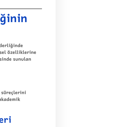
ğinin
derliğinde
el özelliklerine
sinde sunulan
süreçlerini
 akademik
eri