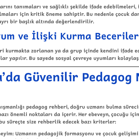
rını tanımaları ve sağlıklı şekilde ifade edebilmeleri, 
olmaları için kritik öneme sahiptir. Bu nedenle çocuk d
yrı bir başlık altında değerlendirilir.
um ve İlişki Kurma Beceriler
leri kurmakta zorlanan ya da grup içinde kendini ifade 
lar yapılır. Bu sayede sosyal çevreye uyumları kolaylaşt
’da Güvenilir Pedagog 
nışmanlığı pedagog rehberi
, doğru uzmanı bulma süreci
azı önemli noktaları da içerir. Her ebeveyn, çocuğu içi
 bu süreçte size rehberlik edecek bazı kriterler:
neyim
: Uzmanın pedagojik formasyonu ve çocuk gelişimi