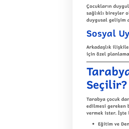
Çocukların duygula
sağlıklı bireyler 
duygusal gelişim a
Sosyal Uy
Arkadaşlık ilişki
için özel planlama
Tarabya
Seçilir?
Tarabya çocuk da
edilmesi gereken b
vermek ister. İşte
Eğitim ve De