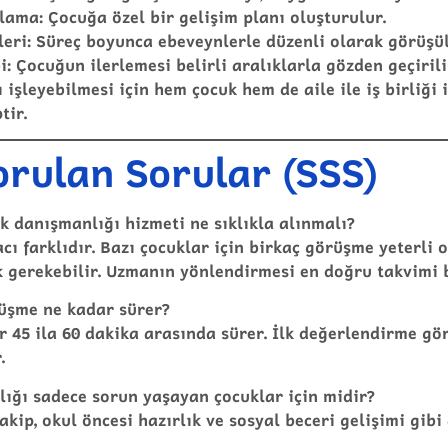
nlama
: Çocuğa özel bir gelişim planı oluşturulur.
leri
: Süreç boyunca ebeveynlerle düzenli olarak görüşül
i
: Çocuğun ilerlemesi belirli aralıklarla gözden geçirili
ı işleyebilmesi için hem çocuk hem de aile ile iş birliği
tir.
orulan Sorular (SSS)
k danışmanlığı hizmeti ne sıklıkla alınmalı?
cı farklıdır. Bazı çocuklar için birkaç görüşme yeterli o
k gerekebilir. Uzmanın yönlendirmesi en doğru takvimi b
rüşme ne kadar sürer?
r 45 ila 60 dakika arasında sürer. İlk değerlendirme gö
.
lığı sadece sorun yaşayan çocuklar için midir?
takip, okul öncesi hazırlık ve sosyal beceri gelişimi gib