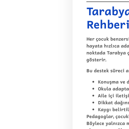
Tarabya
Rehberi
Her çocuk benzersi
hayata hızlıca ada
noktada
Tarabya 
gösterir.
Bu destek süreci a
Konuşma ve d
Okula adapta
Aile içi ilet
Dikkat dağını
Kaygı belirti
Pedagoglar, çocukl
Böylece yalnızca 