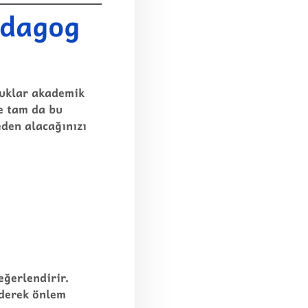
edagog
ocuklar akademik
te tam da bu
eden alacağınızı
eğerlendirir.
ederek önlem