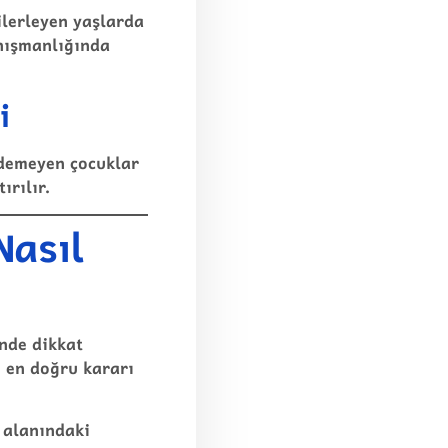
ilerleyen yaşlarda
anışmanlığında
i
edemeyen çocuklar
ırılır.
Nasıl
nde dikkat
n en doğru kararı
 alanındaki