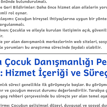
 önünde bulundurulmalı.
e Geri Bildirimler
: Daha önce hizmet alan ailelerin yor
mli rol oynar.
laşımı
: Çocuğun bireysel ihtiyaçlarına uygun bir yönte
sorgulanmalı.
üven
: Çocukla ve aileyle kurulan iletişimin açık, güvenil
r.
e yer alan danışmanlık merkezlerinin web siteleri, sos
e yorumları bu araştırma sürecinde faydalı olabilir.
 Çocuk Danışmanlığı P
: Hizmet İçeriği ve Süre
nlık süreci genellikle ilk görüşmeyle başlar. Bu görüşm
ınır ve çocuğun mevcut durumu değerlendirilir.
Tarabya 
agog rehberi
çerçevesinde bu süreçte yer alan temel aş
dirme
: Çocuğun gelişimsel düzeyi, duygusal ve sosyal du