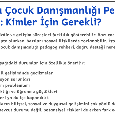
 Çocuk Danışmanlığı P
: Kimler İçin Gerekli?
zdir ve gelişim süreçleri farklılık gösterebilir. Bazı ç
pte olurken, bazıları sosyal ilişkilerde zorlanabilir. İş
çocuk danışmanlığı pedagog rehberi
, doğru desteği ner
şağıdaki durumlar için özellikle önerilir:
il gelişiminde gecikmeler
syon sorunları
işim problemleri
klığı ve öğrenme güçlükleri
leri ya da içe kapanıklık
arın bilişsel, sosyal ve duygusal gelişimini çok yönlü d
mevcut durumu değil, potansiyel riskleri de erken fark 