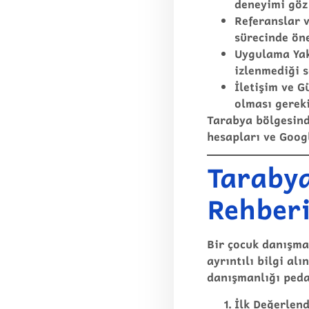
deneyimi göz
Referanslar v
sürecinde öne
Uygulama Yak
izlenmediği 
İletişim ve G
olması gereki
Tarabya bölgesind
hesapları ve Googl
Tarabya
Rehberi
Bir çocuk danışma
ayrıntılı bilgi al
danışmanlığı ped
İlk Değerlen