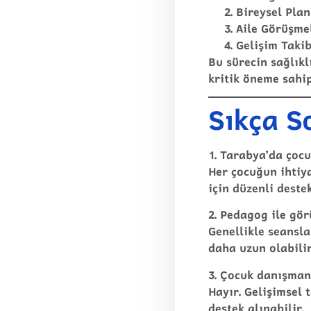
Bireysel Pla
Aile Görüşme
Gelişim Takib
Bu sürecin sağlıkl
kritik öneme sahip
Sıkça S
1. Tarabya’da çocu
Her çocuğun ihtiya
için düzenli deste
2. Pedagog ile gö
Genellikle seansla
daha uzun olabilir
3. Çocuk danışman
Hayır. Gelişimsel 
destek alınabilir.