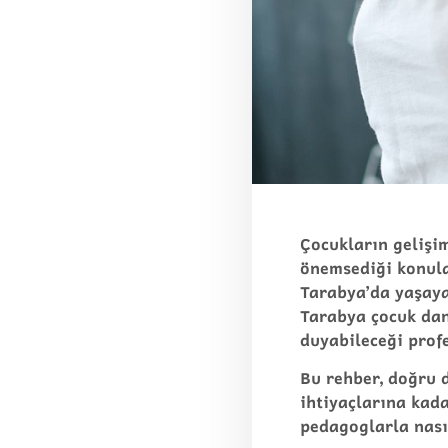
Çocukların gelişim
önemsediği konular
Tarabya’da yaşaya
Tarabya çocuk da
duyabileceği profe
Bu rehber, doğru d
ihtiyaçlarına kada
pedagoglarla nasıl