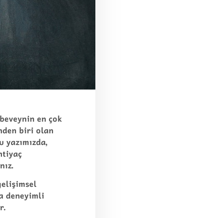
ebeveynin en çok
nden biri olan
u yazımızda,
htiyaç
nız.
gelişimsel
da deneyimli
r.