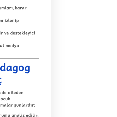
umları, karar
m izlenip
ir ve destekleyici
yal medya
edagog
ç
ede aileden
çocuk
amalar şunlardır:
rumu analiz edilir.