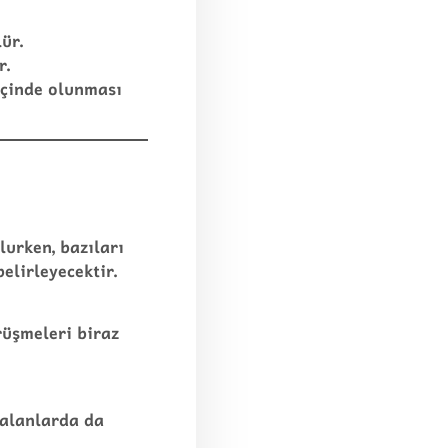
ür.
r.
 içinde olunması
lurken, bazıları
elirleyecektir.
rüşmeleri biraz
i alanlarda da