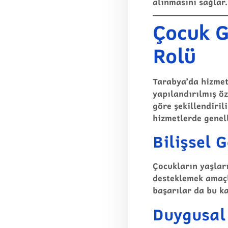
alınmasını sağlar.
Çocuk G
Rolü
Tarabya’da hizmet
yapılandırılmış ö
göre şekillendirili
hizmetlerde genell
Bilişsel 
Çocukların yaşlar
desteklemek amaçl
başarılar da bu ka
Duygusal 